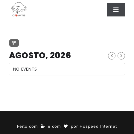
Ir
conteúdo
para
Toggle
Naviga
o
ESPETÁCULOS
conteúdo
CONTATO
AGOSTO, 2026
NO EVENTS
Feito com
e com
por
Hospeed Internet