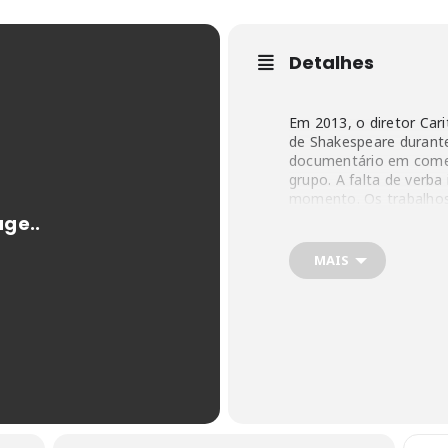
Detalhes
Em 2013, o diretor Car
de Shakespeare durante
documentário em come
grupo. A falta de verba
momento. Os trabalhos
que, quase uma década d
concluído em 2022, tra
trajetória de quase tr
MAIS
Shakespeare.