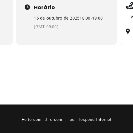
Horário
Add
16 de outubro de 2025
18:00
-
19:00
(GMT-09:00)
D
Feito com
e com
por
Hospeed Internet