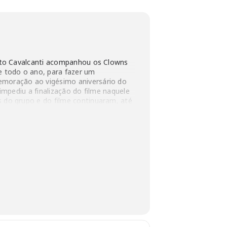
ito Cavalcanti acompanhou os Clowns
 todo o ano, para fazer um
moração ao vigésimo aniversário do
 impediu a finalização do filme naquele
 do grupo e do filme continuaram, até
epois, o projeto foi viabilizado e
zendo um recorte pessoal e afetivo da
inta anos do Grupo de Teatro Clowns de