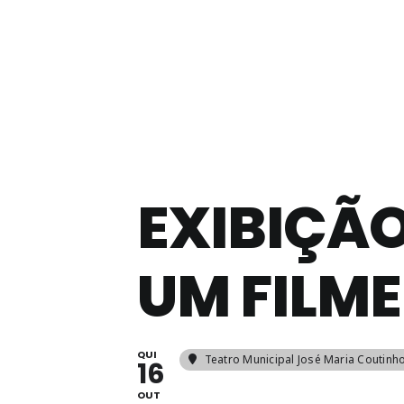
Ir
para
o
conteúdo
EXIBIÇÃ
UM FILME
QUI
Teatro Municipal José Maria Coutinh
16
OUT