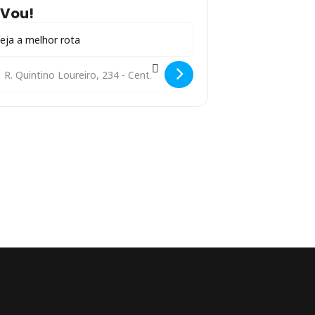
Vou!
ress - Exibição do documentário - Um Filme sem Fim []
estination Address - Exibição do documentário - Um Filme sem Fim