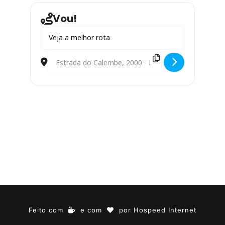
Vou!
Address - Ubu: O que é bom tem que continuar! [T0uq
Destination Address - Ubu: O que é bom tem que c
Feito com
e com
por
Hospeed Internet