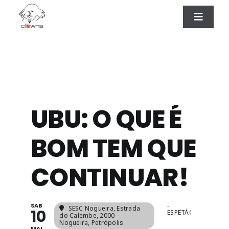
Ir
para
Toggle
Naviga
o
ESPETÁCULOS
conteúdo
CONTATO
UBU: O QUE É
BOM TEM QUE
CONTINUAR!
SAB
-
SESC Nogueira
, Estrada
10
ESPETÁCULOS
do Calembe, 2000 -
Nogueira, Petrópolis
MAI