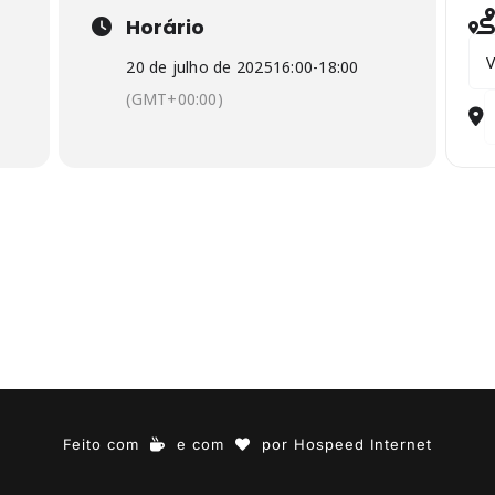
Horário
Add
20 de julho de 2025
16:00
-
18:00
-
(GMT+00:00)
D
Feito com
e com
por
Hospeed Internet