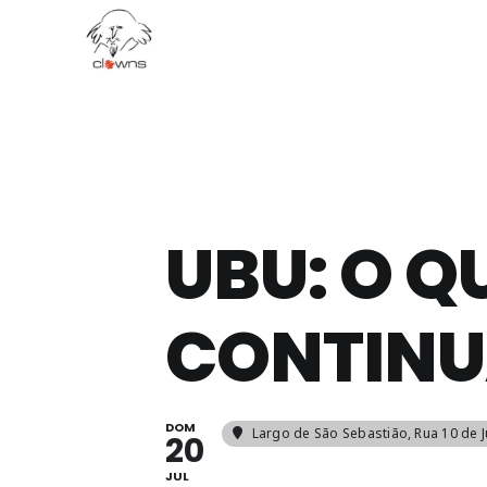
Ir
para
o
conteúdo
UBU: O Q
CONTINU
DOM
Largo de São Sebastião
, Rua 10 de 
20
JUL