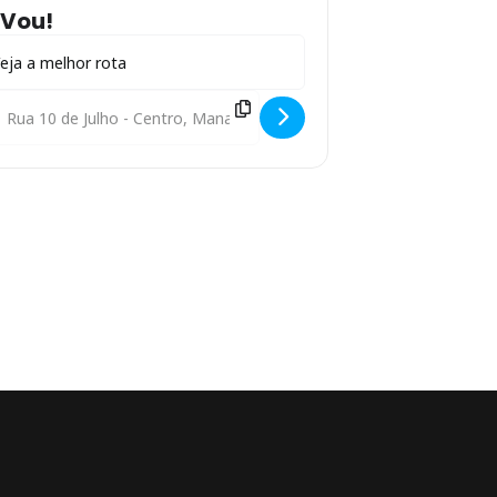
Vou!
ress - Ubu: O que é bom tem que continuar! [Jw1biHS3J]
estination Address - Ubu: O que é bom tem que continuar! [xOfxr