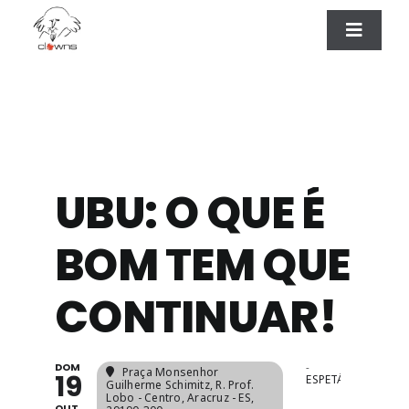
Ir
para
Toggle
Naviga
o
ESPETÁCULOS
conteúdo
CONTATO
UBU: O QUE É
BOM TEM QUE
CONTINUAR!
DOM
-
Praça Monsenhor
19
ESPETÁCULOS
Guilherme Schimitz
, R. Prof.
Lobo - Centro, Aracruz - ES,
OUT