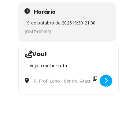
Horário
19 de outubro de 2025
19:30
-
21:30
(GMT+00:00)
Vou!
Address - Ubu: O que é bom tem que continuar! [2lw
Destination Address - Ubu: O que é bom tem que co